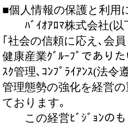
■個人情報の保護と利用
ﾊﾞｲｵｱﾛﾏ株式会社(
｢社会の信頼に応え､会
健康産業ｸﾞﾙｰﾌﾟでありた
ｽｸ管理､ｺﾝﾌﾟﾗｲｱﾝｽ
管理態勢の強化を経営の
ております｡
この経営ﾋﾞｼﾞｮﾝの